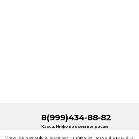
8(999)434-88-82
Касса. Инфо по всем вопросам
© 2022
Билеты на шоу каскадеров
Мы используем файлы cookie, чтобы улучшить работу сайта