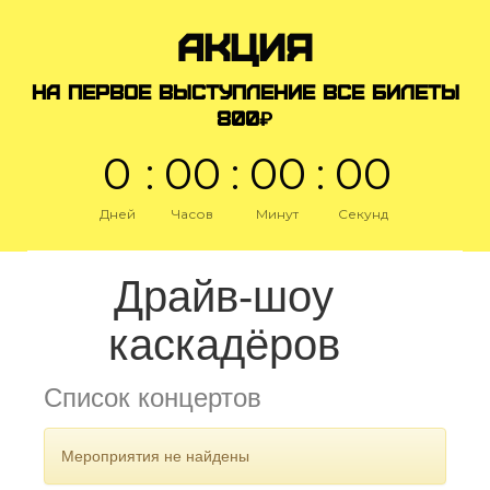
АКЦИЯ
На первое выступление все билеты
800₽
0
:
0
0
:
0
0
:
0
0
Дней
Часов
Минут
Секунд