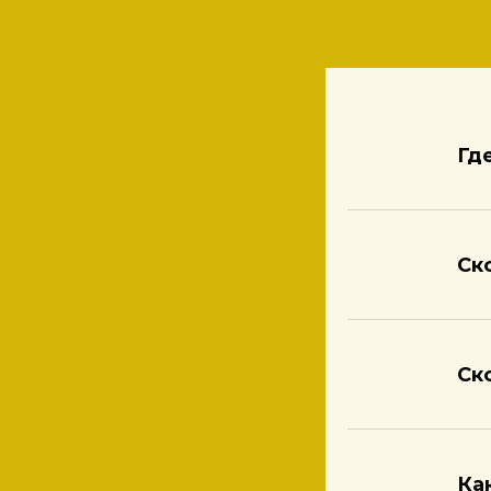
Гд
Ск
Ск
Ка