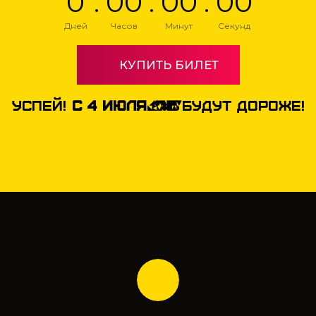
0
:
0
0
:
0
0
:
0
0
Дней
Часов
Минут
Секунд
КУПИТЬ БИЛЕТ
УСПЕЙ!
С 4 ИЮЛЯ
БУДУТ ДОРОЖЕ!