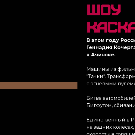
Шоу
каск
В этом году Росс
Геннадия Кочерг
в Ачинске.
Машины из фильма
"Тачки". Трансфо
с огневыми пулем
Битва автомобилей
Бигфутом, сбиван
Единственный в Р
на задних колесах
скорости в горящие