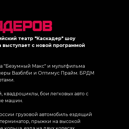
адеров
ийский театр "Каскадер" шоу
а выступает с новой программой
 "Безумный Макс" и мультфильма
рмеры Вазблби и Оптимус Прайм. БРДМ
етами.
, квадроциклы, бои легковых авто с
ие машин.
оссии грузовой автомобиль ездящий
, терминатор, прыжки на высокой
 кольца, езда на двух колесах,