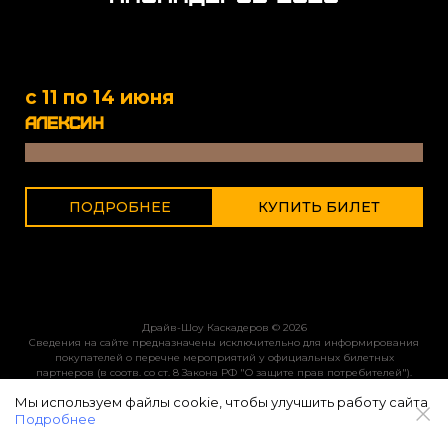
с 11 по 14 июня
алексин
ПОДРОБНЕЕ
КУПИТЬ БИЛЕТ
Драйв-Шоу Каскадеров
© 2026
Сведения на сайте предназначены исключительно для информирования
покупателей о перечне мероприятий у официальных билетных
партнеров (в соотв. со ст. 8 Закона РФ "О защите прав потребителей").
Информация не является рекламой.
Мы используем файлы cookie, чтобы улучшить работу сайта
Подробнее